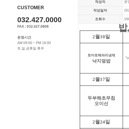
작성자
운
CUSTOMER
작성일자
20
032.427.0000
조회수
16
밥
FAX : 032.427.0808
월
일
2
10
운영시간
AM 09:00 ~ PM 18:00
토,일,공휴일 휴무
토마토해파리냉채
"u
낙지덮밥
월
일
2
17
두부해초무침
오이선
월
일
2
24