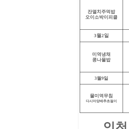
잔멸치주먹밥
오이소박이피클
월
일
3
2
미역냉채
콩나물밥
3
월
9
일
물미역무침
다시마양배추초절이
인천