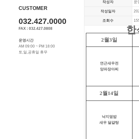
작성자
운
CUSTOMER
작성일자
20
032.427.0000
조회수
15
한
FAX : 032.427.0808
월
일
2
3
운영시간
AM 09:00 ~ PM 18:00
토,일,공휴일 휴무
연근새우전
양파장아찌
월
일
2
14
낙지덮밥
새우 달걀탕