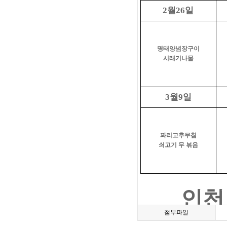
월
일
2
26
명태양념장구이
시래기나물
월
일
3
9
꽈리고추무침
쇠고기 무 볶음
인천
첨부파일