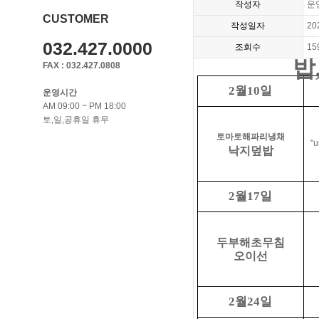
작성자
운
CUSTOMER
작성일자
20
032.427.0000
조회수
15
밥
FAX : 032.427.0808
월
일
2
10
운영시간
AM 09:00 ~ PM 18:00
토,일,공휴일 휴무
토마토해파리냉채
"u
낙지덮밥
월
일
2
17
두부해초무침
오이선
월
일
2
24