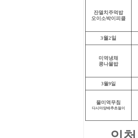
잔멸치주먹밥
오이소박이피클
월
일
3
2
미역냉채
콩나물밥
3
월
9
일
물미역무침
다시마양배추초절이
인천