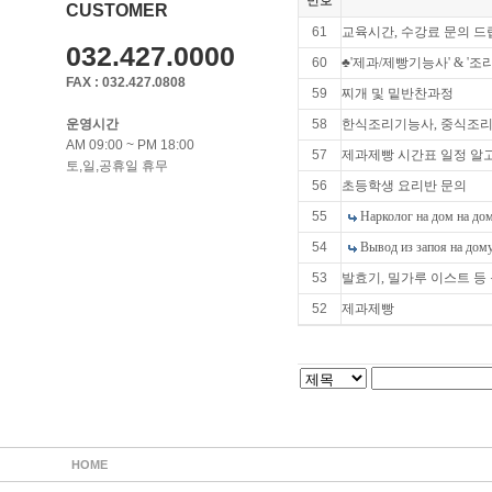
번호
CUSTOMER
61
교육시간, 수강료 문의 드
032.427.0000
60
♣'제과/제빵기능사' & '조
FAX : 032.427.0808
59
찌개 및 밑반찬과정
운영시간
58
한식조리기능사, 중식조리기
AM 09:00 ~ PM 18:00
57
제과제빵 시간표 일정 알
토,일,공휴일 휴무
56
초등학생 요리반 문의
55
Нарколог на дом на дом
54
Вывод из запоя на дому
53
발효기, 밀가루 이스트 
52
제과제빵
HOME