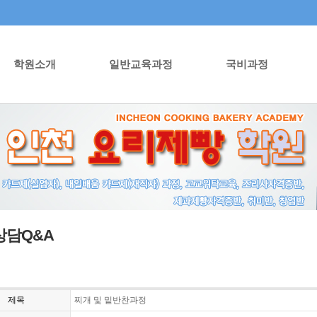
학원소개
일반교육과정
국비과정
상담Q&A
제목
찌개 및 밑반찬과정