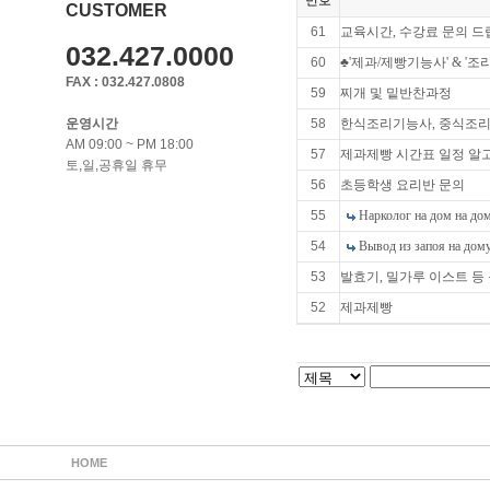
번호
CUSTOMER
61
교육시간, 수강료 문의 드
032.427.0000
60
♣'제과/제빵기능사' & '조
FAX : 032.427.0808
59
찌개 및 밑반찬과정
운영시간
58
한식조리기능사, 중식조리기
AM 09:00 ~ PM 18:00
57
제과제빵 시간표 일정 알
토,일,공휴일 휴무
56
초등학생 요리반 문의
55
Нарколог на дом на дом
54
Вывод из запоя на дому
53
발효기, 밀가루 이스트 
52
제과제빵
HOME