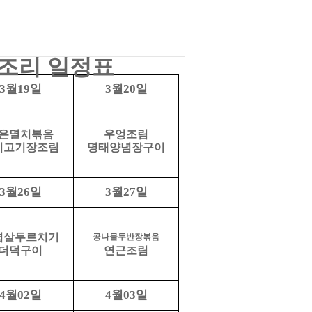
조리
일정표
월
일
월
일
3
19
3
20
은멸치볶음
우엉조림
지고기장조림
명태양념장구이
월
일
월
일
3
26
3
27
겹살두르치기
콩나물두반장볶음
더덕구이
연근조림
월
일
월
일
4
02
4
03