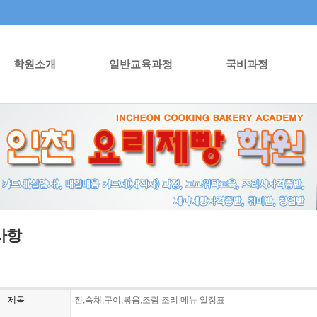
학원소개
일반교육과정
국비과정
사항
제목
전,숙채,구이,볶음,조림 조리 메뉴 일정표