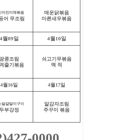
매운닭볶음
시마진미채볶음
등어 무조림
마른새우볶음
월
일
월
일
4
09
4
10
땅콩조림
쇠고기무볶음
역줄기볶음
맥 적
4
월
16
일
4
월
17
일
알감자조림
소달걀말이구이
두부강정
주꾸미 볶음
2)427-0000