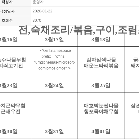
작성자
운영자
작성일자
2020-01-22
조회수
3070
전
,
숙채조리
/
볶음
,
구이
,
조림
월
일
월
일
월
일
3
16
3
17
3
18
<?xml:namespace
prefix = "o" ns =
숙주나물무침
감자삼색나물
굵
"urn:schemas-microsoft-
지쇠고기전
매운느타리볶음
돼
com:office:office" />
월
일
월
일
월
일
3
23
3
24
3
25
금치곤약무침
애호박눈썹나물
삼
연근새우전
청포묵야채무침
월
일
월
일
월
일
3
30
3
31
4
01