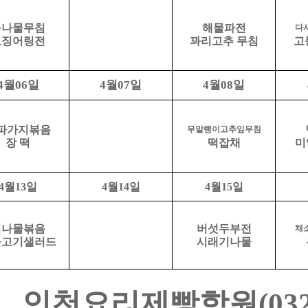
콩나물무침
해물파전
다
오징어링전
꽈리고추 무침
고
월
일
월
일
월
일
4
06
4
07
4
08
파가지볶음
무말랭이고추잎무침
장 떡
떡잡채
미
4
월
13
일
4
월
14
일
4
월
15
일
취나물볶음
버섯두부전
채
불고기샐러드
시래기나물
인천요리제빵학원
(03