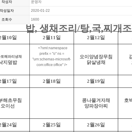
작성자
운영자
작성일자
2020-01-22
조회수
1600
밥
,
생채조리
/
탕
,
국
,
찌개
월
일
월
일
월
일
2
10
2
11
2
12
<?xml:namespace
prefix = "o" ns =
오이양념장무침
마토해파리냉채
"urn:schemas-microsoft-
낙지덮밥
닭살냉채
com:office:office" />
월
일
월
일
월
일
2
17
2
18
2
19
부해초무침
콩나물겨자채
호
오이선
양파장아찌
월
일
월
일
월
일
2
24
2
25
2
26