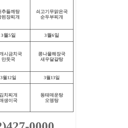
배추들깨탕
쇠고기무맑은국
강된장찌개
순두부찌개
월
일
월
일
3
5
3
6
개시금치국
콩나물해장국
만둣국
새우달걀탕
3
월
12
일
3
월
13
일
김치찌개
동태매운탕
매생이국
오뎅탕
2)427-0000