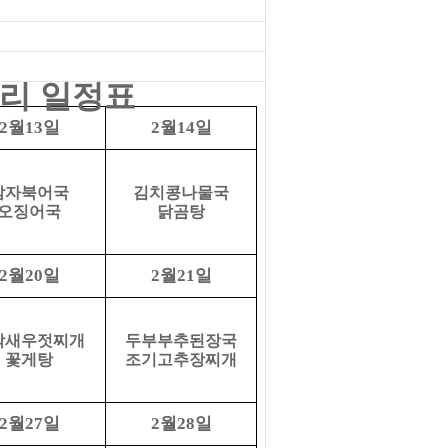
조리
일정표
월
일
월
일
2
13
2
14
감자북어국
김치콩나물국
오징어국
닭곰탕
월
일
월
일
2
20
2
21
박새우젓찌개
두부부추된장국
꽃게탕
조기고추장찌개
월
일
월
일
2
27
2
28