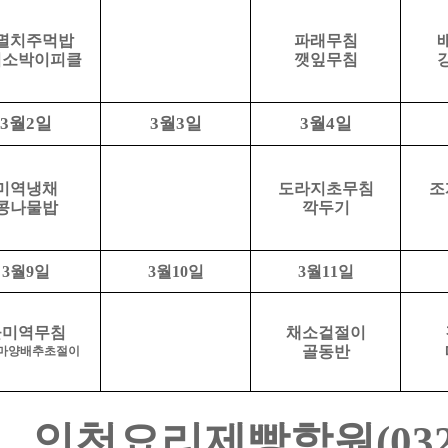
멸치주먹밥
파래무침
이소박이피클
깻잎무침
월
일
월
일
월
일
3
2
3
3
3
4
미역냉채
도라지초무침
조
콩나물밥
깍두기
3
월
9
일
3
월
10
일
3
월
11
일
물미역무침
채소겉절이
골동반
마양배추초절이
인천요리제빵학원
(03