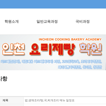
학원소개
일반교육과정
국비과정
사항
제목
밥,생채조리/탕,국,찌개조리 메뉴 일정표