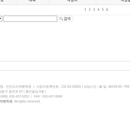
번호
제목
작성자
작성
1
2
3
4
5
6
 : 인천요리제빵학원 ㅣ 사업자등록번호 : 131-91-92025 | 상담시간 : 월-일. AM:09.00 - PM:1
동구 용천로 87 ( 흥인빌딩 5층 )
000, 032-427-5252 ㅣ FAX : 032-427-0808
제빵학원
. All rights reserved.