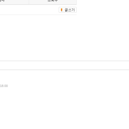
일자
조회수
8.00