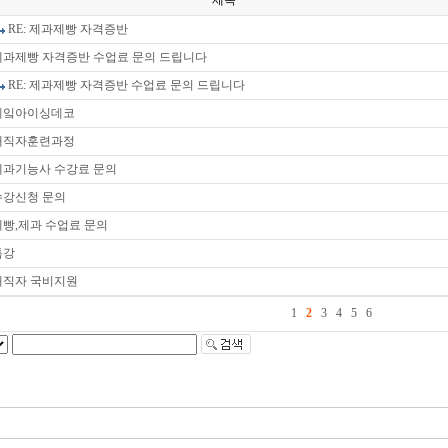
제목
RE: 제과제빵 자격증반
제과제빵 자격증반 수업료 문의 드립니다
RE: 제과제빵 자격증반 수업료 문의 드립니다
케잌아이싱데코
재직자훈련과정
제과기능사 수강료 문의
수강신청 문의
제빵,제과 수업료 문의
특강
재직자 국비지원
1
2
3
4
5
6