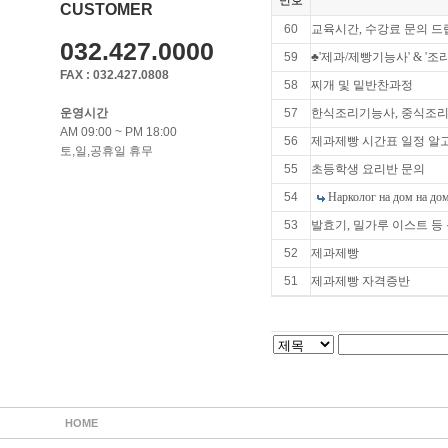
번호
CUSTOMER
60
교육시간, 수강료 문의 드
032.427.0000
59
♣'제과/제빵기능사' & '조
FAX : 032.427.0808
58
찌개 및 밑반찬과정
운영시간
57
한식조리기능사, 중식조리기
AM 09:00 ~ PM 18:00
56
제과제빵 시간표 일정 알
토,일,공휴일 휴무
55
초등학생 요리반 문의
54
Нарколог на дом на дом
53
발효기, 밀가루 이스트 
52
제과제빵
51
제과제빵 자격증반
HOME