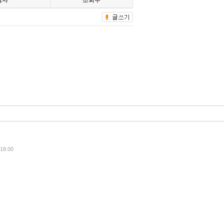
일자
조회수
8.00