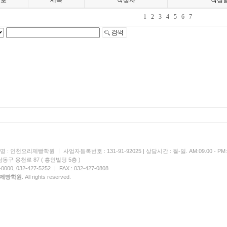
번호
제목
작성자
작성
1
2
3
4
5
6
7
 : 인천요리제빵학원 ㅣ 사업자등록번호 : 131-91-92025 | 상담시간 : 월-일. AM:09.00 - PM:1
동구 용천로 87 ( 흥인빌딩 5층 )
000, 032-427-5252 ㅣ FAX : 032-427-0808
제빵학원
. All rights reserved.