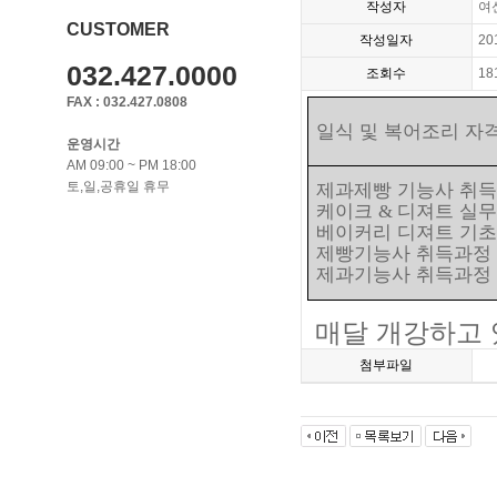
작성자
여
CUSTOMER
작성일자
20
032.427.0000
조회수
18
FAX : 032.427.0808
일식 및 복어조리 자
운영시간
AM 09:00 ~ PM 18:00
토,일,공휴일 휴무
제과제빵 기능사 취
케이크
디져트 실
&
베이커리 디져트 기
제빵기능사 취득과정
제과기능사 취득과정
매달 개강하고 
첨부파일