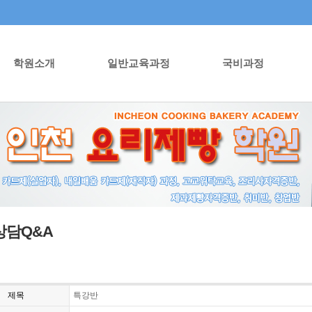
학원소개
일반교육과정
국비과정
상담Q&A
제목
특강반