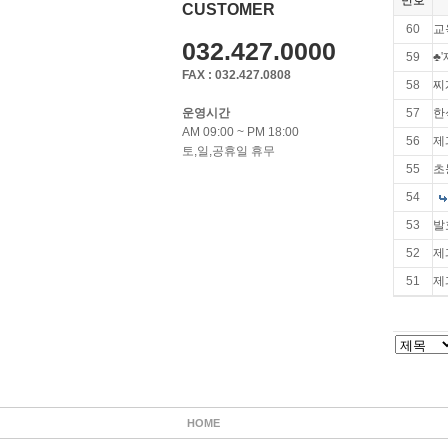
번호
CUSTOMER
60
교
032.427.0000
59
♣
FAX : 032.427.0808
58
찌
운영시간
57
한
AM 09:00 ~ PM 18:00
56
제
토,일,공휴일 휴무
55
초
54
53
발
52
제
51
제
HOME