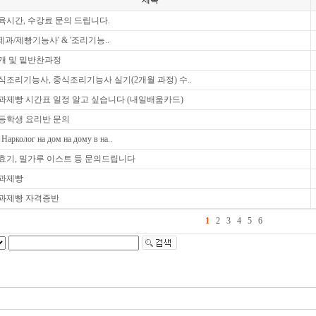
제목
육시간, 수강료 문의 드립니다.
'제과/제빵기능사' & '조리기능..
개 및 밑반찬과정
식조리기능사, 중식조리기능사 실기(2개월 과정) 수..
과제빵 시간표 일정 알고 싶습니다 (내일배움카드)
등학생 요리반 문의
Нарколог на дом на дому в на..
효기, 밀가루 이스트 등 문의드립니다
과제빵
과제빵 자격증반
1
2
3
4
5
6