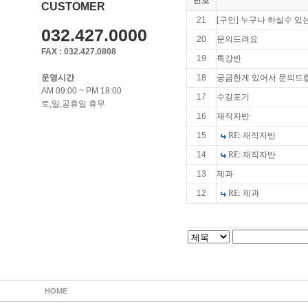
번호
CUSTOMER
21
[구인] 누구나 하실수 
032.427.0000
20
문의드려요
FAX : 032.427.0808
19
특강반
운영시간
18
궁금한게 있어서 문의드
AM 09:00 ~ PM 18:00
17
수강포기
토,일,공휴일 휴무
16
재직자반
15
RE: 재직자반
14
RE: 재직자반
13
제과
12
RE: 제과
HOME