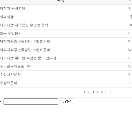
제목
작
재직자 국비지원
김
제과제빵
제과제빵 자격증반 수업료 문의
r
초등 수업문의
이
제과자격증반특강반 수업료문의
민
제과자격증반특강반 수업료문의
박
제과제빵 취미반 수업료 문의 입니다
이
수강료문의드립니다
임
수업시간문의
이
수강료문의
고
1
2
3
4
5
6
7